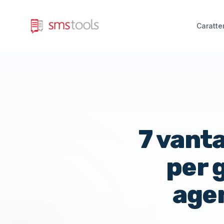
Caratte
7 vant
per g
agen