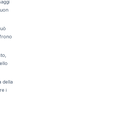
saggi
buon
può
ffrono
to,
ello
 della
re i