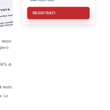
REGISTRATI
l tasso
upero
 99% di
i testo.
a. Le