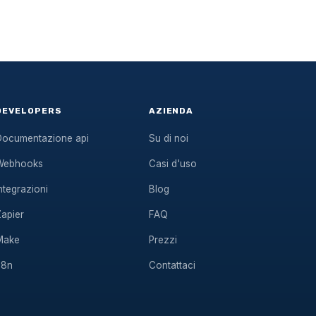
DEVELOPERS
AZIENDA
Documentazione api
Su di noi
Webhooks
Casi d'uso
ntegrazioni
Blog
Zapier
FAQ
Make
Prezzi
n8n
Contattaci