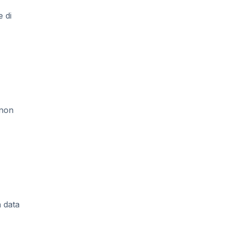
e di
 non
a data