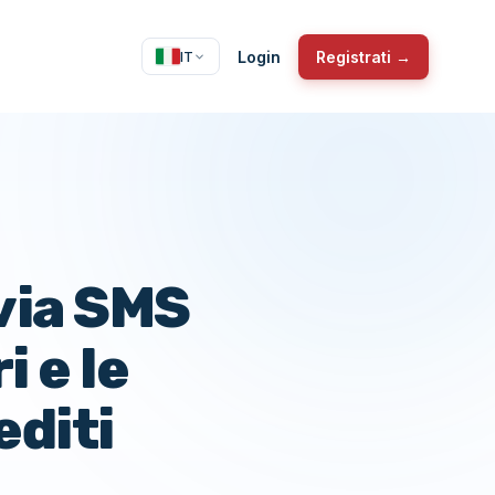
Login
Registrati →
IT
via SMS
i e le
editi